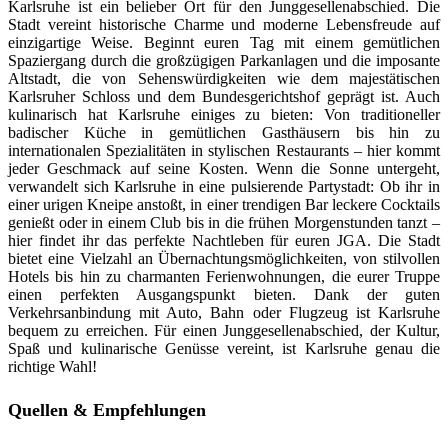
Karlsruhe ist ein belieber Ort für den Junggesellenabschied. Die
Stadt vereint historische Charme und moderne Lebensfreude auf
einzigartige Weise. Beginnt euren Tag mit einem gemütlichen
Spaziergang durch die großzügigen Parkanlagen und die imposante
Altstadt, die von Sehenswürdigkeiten wie dem majestätischen
Karlsruher Schloss und dem Bundesgerichtshof geprägt ist. Auch
kulinarisch hat Karlsruhe einiges zu bieten: Von traditioneller
badischer Küche in gemütlichen Gasthäusern bis hin zu
internationalen Spezialitäten in stylischen Restaurants – hier kommt
jeder Geschmack auf seine Kosten. Wenn die Sonne untergeht,
verwandelt sich Karlsruhe in eine pulsierende Partystadt: Ob ihr in
einer urigen Kneipe anstoßt, in einer trendigen Bar leckere Cocktails
genießt oder in einem Club bis in die frühen Morgenstunden tanzt –
hier findet ihr das perfekte Nachtleben für euren JGA. Die Stadt
bietet eine Vielzahl an Übernachtungsmöglichkeiten, von stilvollen
Hotels bis hin zu charmanten Ferienwohnungen, die eurer Truppe
einen perfekten Ausgangspunkt bieten. Dank der guten
Verkehrsanbindung mit Auto, Bahn oder Flugzeug ist Karlsruhe
bequem zu erreichen. Für einen Junggesellenabschied, der Kultur,
Spaß und kulinarische Genüsse vereint, ist Karlsruhe genau die
richtige Wahl!
Quellen & Empfehlungen