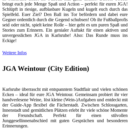
bringt euch jede Menge Spaß und Action – perfekt für euren JGA!
Schlüpft in riesige, aufblasbare Kugeln und kugelt euch durch das
Spielfeld. Euer Ziel? Den Ball ins Tor befördern und dabei eure
Gegner ordentlich durch die Gegend schubsen! Ob ihr Fußballprofis
seid oder nicht, spielt keine Rolle – hier geht es um puren Spaß und
Stories zum Erinnern. Ein genialer Auftakt für einen aktiven und
unvergesslichen JGA in Karlsruhe! Also: Das Runde muss ins
Eckige!
Weitere Infos
JGA Weintour (City Edition)
Karlsruhe überrascht mit entspanntem Stadtflair und vielen schönen
Ecken – ideal für eure JGA Weintour. Gemeinsam probiert ihr vier
handverlesene Weine, löst kleine (Wein-)Aufgaben und entdeckt mit
der Guide-App flexibel die Fächerstadt. Zwischen Schlossgarten,
Innenstadt und gemütlichen Plätzen erlebt ihr viele schöne Momente
der Freundschaft. Perfekt für einen stilvollen
Junggesellinnenabschied mit guten Gesprächen und besonderen
Erinnerungen.