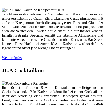
Taucht ein in das pulsierende Nachtleben von Karlsruhe bei einem
unvergesslichen Pub Crawl! Ein ortskundiger Guide nimmt euch mit
auf eine Kneipentour durch die angesagtesten Bars und Clubs der
Stadt. Dabei entdeckt ihr nicht nur die bekannten Hotspots, sondern
auch die versteckten Juwelen der Altstadt, die nur Insider kennen.
Erhaltet Getränke Specials, genießt die lebendige Atmosphäre und
lernt unterwegs interessante Geschichten über Karlsruhes Bar-Szene
kennen. Diese Nacht bei eurem JGA in Karlsruhe wird so definitiv
legendär und bietet jede Menge Überraschungen!
Weitere Infos
JGA Cocktailkurs
Ihr möchtet auf euren JGA in Karlsruhe mit selbstgemachten
Cocktails anstoßen? In Karlsruhe könnt ihr bei einem Cocktailkurs
unter der Anleitung eines erfahrenen Barkeepers genau das tun.
Lernt, wie man klassische Cocktails perfekt mixt oder lasst eurer
Fantasie freien Lauf und kreiert eure eigenen Drinks. Natürlich dürft