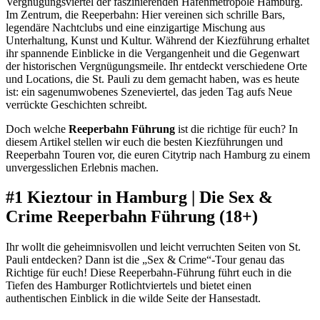
Vergnügungsviertel der faszinierenden Hafenmetropole Hamburg.
Im Zentrum, die Reeperbahn: Hier vereinen sich schrille Bars,
legendäre Nachtclubs und eine einzigartige Mischung aus
Unterhaltung, Kunst und Kultur. Während der Kiezführung erhaltet
ihr spannende Einblicke in die Vergangenheit und die Gegenwart
der historischen Vergnügungsmeile. Ihr entdeckt verschiedene Orte
und Locations, die St. Pauli zu dem gemacht haben, was es heute
ist: ein sagenumwobenes Szeneviertel, das jeden Tag aufs Neue
verrückte Geschichten schreibt.
Doch welche
Reeperbahn Führung
ist die richtige für euch? In
diesem Artikel stellen wir euch die besten Kiezführungen und
Reeperbahn Touren vor, die euren Citytrip nach Hamburg zu einem
unvergesslichen Erlebnis machen.
#1 Kieztour in Hamburg | Die Sex &
Crime Reeperbahn Führung (18+)
Ihr wollt die geheimnisvollen und leicht verruchten Seiten von St.
Pauli entdecken? Dann ist die „Sex & Crime“-Tour genau das
Richtige für euch! Diese Reeperbahn-Führung führt euch in die
Tiefen des Hamburger Rotlichtviertels und bietet einen
authentischen Einblick in die wilde Seite der Hansestadt.