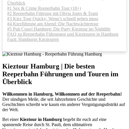
Überblick
#1 Sex & Crime Reeperbahn Tour (18+)
#2 Reeperbahn Führung mit Olivia Jones & Team
#3 Kiez Tour Quicky: Wenn’s schnell gehen muss
#4 Kiezführung am Abend: Die Nachtwächtertour
#5 Pub Crawl Hamburg: Die Party Kieztour im Nightlife
FAQ zu Reeperbahn Führungen und Kieztouren in Hamburg
Fazit: Hamburgs Kieztouren
Kieztour Hamburg | Die besten
Reeperbahn Führungen und Touren im
Überblick
Willkommen in Hamburg, Willkommen auf der Reeperbahn!
Der sündigen Meile, die seit Jahrzehnten Geschichte und
Geschichten schreibt wie kaum ein anderer Vergnügungsdistrikt auf
der Welt.
Bei einer
Kieztour in Hamburg
begebt ihr euch auf eine
spannende Reise durch St. Pauli, dem ultimativen